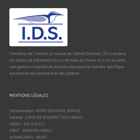
Fondateur de l'Incisive, le Journal du Cabinet Dentaire, IDS a soutenu
les actions de prévention bucco-dentaire en France et a mis au point
une gamme complète de produits réponsant de manière spécifique
aux besoins des praticiens et des patients.
MENTIONS LÉGALES
Dénomination: INTER DENTAIRE SERVICE
Adresse : 6 RUE DE BIGORRE 75014 PARIS
SIREN : 305 419 517
SIRET : 30541951700027
Activité (NAF) : 4618Z