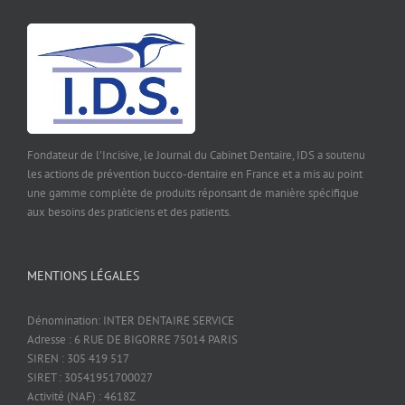
Fondateur de l'Incisive, le Journal du Cabinet Dentaire, IDS a soutenu
les actions de prévention bucco-dentaire en France et a mis au point
une gamme complète de produits réponsant de manière spécifique
aux besoins des praticiens et des patients.
MENTIONS LÉGALES
Dénomination: INTER DENTAIRE SERVICE
Adresse : 6 RUE DE BIGORRE 75014 PARIS
SIREN : 305 419 517
SIRET : 30541951700027
Activité (NAF) : 4618Z