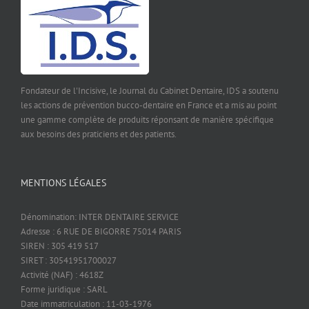
Fondateur de l'Incisive, le Journal du Cabinet Dentaire, IDS a soutenu
les actions de prévention bucco-dentaire en France et a mis au point
une gamme complète de produits réponsant de manière spécifique
aux besoins des praticiens et des patients.
MENTIONS LÉGALES
Dénomination: INTER DENTAIRE SERVICE
Adresse : 6 RUE DE BIGORRE 75014 PARIS
SIREN : 305 419 517
SIRET : 30541951700027
Activité (NAF) : 4618Z
Forme juridique : SARL
Date immatriculation : 11-03-1976