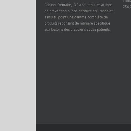
immat
Cabinet Dentaire, IDS a soutenu les actions
256,
de prévention bucco-dentaire en France et
a mis au point une gamme complète de
produits réponsant de manière spécifique
aux besoins des praticiens et des patients.