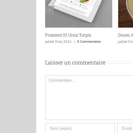
aesent Et Urna Turpis
Donec At Mauris Enims
llet 31st, 2012
|
0 Commentaire
juillet 31st, 2012
|
0 Commentaire
Laisser un commentaire
Commentaire