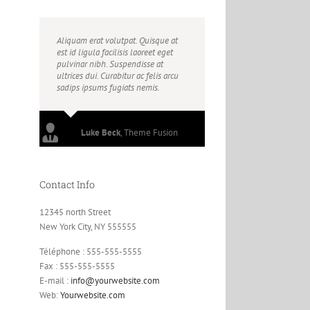
Aliquam erat volutpat. Quisque at
est id ligula facilisis laoreet eget
pulvinar nibh. Suspendisse at
ultrices dui. Curabitur ac felis arcu
sadips ipsums fugiats nemis.
Luke Beck
,
Theme Fusion
Contact Info
12345 north Street
New York City, NY 555555
Téléphone : 555-555-5555
Fax : 555-555-5555
E-mail :
info@yourwebsite.com
Web:
Yourwebsite.com