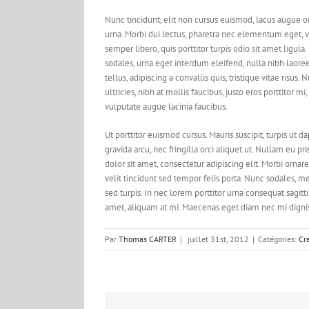
Nunc tincidunt, elit non cursus euismod, lacus augue o
urna. Morbi dui lectus, pharetra nec elementum eget, vu
semper libero, quis porttitor turpis odio sit amet ligu
sodales, urna eget interdum eleifend, nulla nibh laoree
tellus, adipiscing a convallis quis, tristique vitae risus.
ultricies, nibh at mollis faucibus, justo eros porttitor m
vulputate augue lacinia faucibus.
Ut porttitor euismod cursus. Mauris suscipit, turpis ut da
gravida arcu, nec fringilla orci aliquet ut. Nullam e
dolor sit amet, consectetur adipiscing elit. Morbi ornare
velit tincidunt sed tempor felis porta. Nunc sodales, m
sed turpis. In nec lorem porttitor urna consequat sagitt
amet, aliquam at mi. Maecenas eget diam nec mi digni
Par
Thomas CARTER
|
juillet 31st, 2012
|
Catégories:
Cr