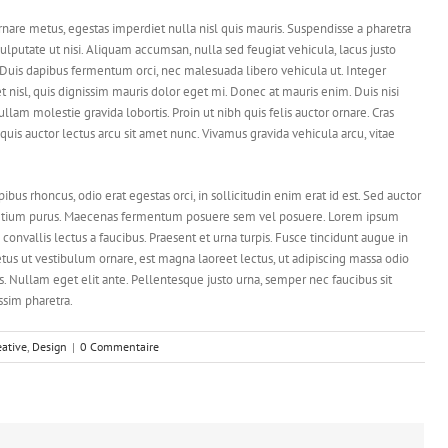
rnare metus, egestas imperdiet nulla nisl quis mauris. Suspendisse a pharetra
lputate ut nisi. Aliquam accumsan, nulla sed feugiat vehicula, lacus justo
la. Duis dapibus fermentum orci, nec malesuada libero vehicula ut. Integer
t nisl, quis dignissim mauris dolor eget mi. Donec at mauris enim. Duis nisi
 Nullam molestie gravida lobortis. Proin ut nibh quis felis auctor ornare. Cras
i, quis auctor lectus arcu sit amet nunc. Vivamus gravida vehicula arcu, vitae
pibus rhoncus, odio erat egestas orci, in sollicitudin enim erat id est. Sed auctor
u pretium purus. Maecenas fermentum posuere sem vel posuere. Lorem ipsum
 convallis lectus a faucibus. Praesent et urna turpis. Fusce tincidunt augue in
etus ut vestibulum ornare, est magna laoreet lectus, ut adipiscing massa odio
is. Nullam eget elit ante. Pellentesque justo urna, semper nec faucibus sit
ssim pharetra.
eative
,
Design
|
0 Commentaire