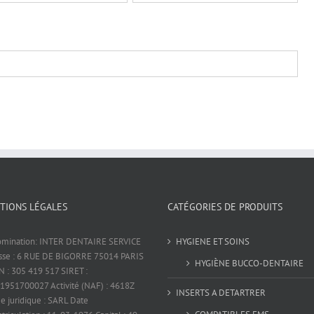
TIONS LÉGALES
CATÉGORIES DE PRODUITS
mination: INTER DENTAIRE SERVICE
HYGIENE ET SOINS
sse : 6 RUE DE BIGORRE 75014 PARIS
HYGIÈNE BUCCO-DENTAIRE
 : 305 419 517 SIRET :
1951700027 Activité (NAF) : 4618Z
INSERTS A DETARTRER
e juridique : SARL Date