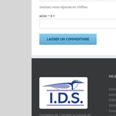
Saisissez votre réponse en chiffres
seize − 8 =
MEN
Déno
Adre
SIREN
3054
Form
Fondateur de l'Incisive, le Journal du