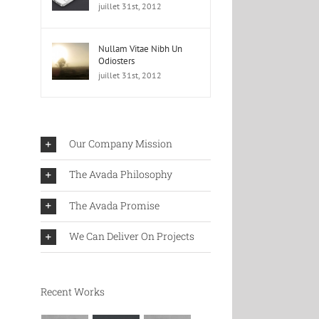
juillet 31st, 2012
Nullam Vitae Nibh Un
Odiosters
juillet 31st, 2012
Our Company Mission
The Avada Philosophy
The Avada Promise
We Can Deliver On Projects
Recent Works