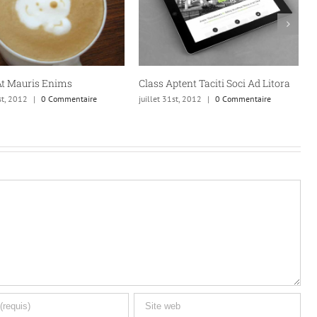
Class Aptent Taciti Soci Ad Litora
Proin Sodales Quam Nec So
juillet 31st, 2012
|
0 Commentaire
juillet 31st, 2012
|
0 Commenta