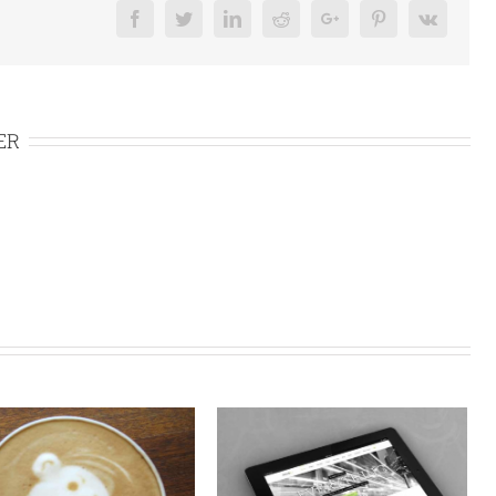
Facebook
Twitter
Linkedin
Reddit
Google+
Pinterest
Vk
ER