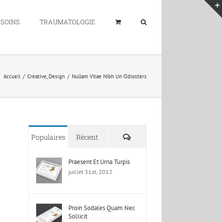
 SOINS
TRAUMATOLOGIE
Accueil
/
Creative
,
Design
/
Nullam Vitae Nibh Un Odiosters
Commentaires
Populaires
Récent
Praesent Et Urna Turpis
juillet 31st, 2012
Proin Sodales Quam Nec
Sollicit