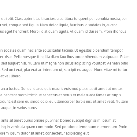
etri elit. Class aptent taciti sociosqu ad litora torquent per conubia nostra, per
 vel, congue sed ligula. Nam dolor ligula, faucibus id sodales in, auctor
us eget hendrerit. Morbi id aliquam ligula. Aliquam id dui sem. Proin rhoncus
in sodales quam nec ante sollicitudin lacinia. Ut egestas bibendum tempor.
ec risus. Pellentesque fringilla diam faucibus tortor bibendum vulputate. Etiam
c sed aliquet nisi. Nullam ut magna non lacus adipiscing volutpat. Aenean odio
 Sed orci erat, placerat ac interdum ut, suscipit eu augue. Nunc vitae mi tortor.
t vel libero.
 arcu luctus. Donec id arcu quis mauris euismod placerat sit amet ut metus.
e habitant morbi tristique senectus et netus et malesuada fames ac turpis
cidunt, est sem euismod odio, eu ullamcorper turpis nisl sit amet velit. Nullam
 augue, in varius purus.
 ante sit amet purus ornare pulvinar. Donec suscipit dignissim ipsum at
scing in vehicula quam commodo. Sed porttitor elementum elementum. Proin
orem ipsum dolor sit amet, consectetur adipiscing elit.