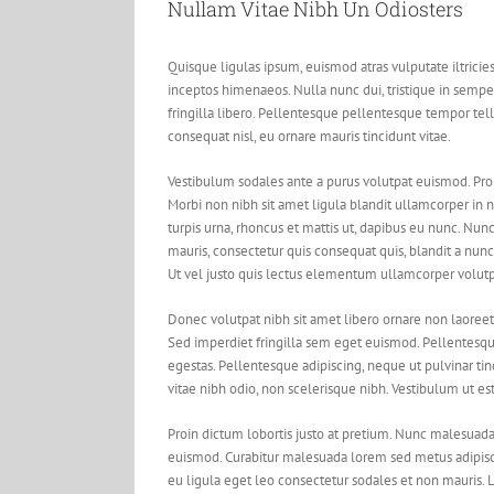
Nullam Vitae Nibh Un Odiosters
Quisque ligulas ipsum, euismod atras vulputate iltricies 
inceptos himenaeos. Nulla nunc dui, tristique in semper
fringilla libero. Pellentesque pellentesque tempor tell
consequat nisl, eu ornare mauris tincidunt vitae.
Vestibulum sodales ante a purus volutpat euismod. Pro
Morbi non nibh sit amet ligula blandit ullamcorper in n
turpis urna, rhoncus et mattis ut, dapibus eu nunc. Nun
mauris, consectetur quis consequat quis, blandit a nunc.
Ut vel justo quis lectus elementum ullamcorper volutpa
Donec volutpat nibh sit amet libero ornare non laoreet
Sed imperdiet fringilla sem eget euismod. Pellentesqu
egestas. Pellentesque adipiscing, neque ut pulvinar tin
vitae nibh odio, non scelerisque nibh. Vestibulum ut est
Proin dictum lobortis justo at pretium. Nunc malesuada
euismod. Curabitur malesuada lorem sed metus adipi
eu ligula eget leo consectetur sodales et non mauris. L