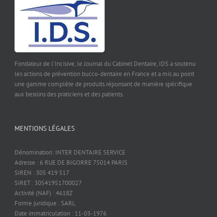
Fondateur de l'Incisive, le Journal du Cabinet Dentaire, IDS a soutenu
les actions de prévention bucco-dentaire en France et a mis au point
une gamme complète de produits réponsant de manière spécifique
aux besoins des praticiens et des patients.
MENTIONS LÉGALES
Dénomination: INTER DENTAIRE SERVICE
Adresse : 6 RUE DE BIGORRE 75014 PARIS
SIREN : 305 419 517
SIRET : 30541951700027
Activité (NAF) : 4618Z
Forme juridique : SARL
Date immatriculation : 11-03-1976