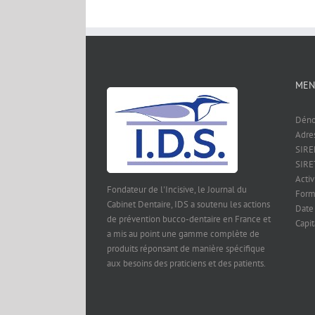
MEN
Déno
Adre
SIRE
SIRE
Activ
Fondateur de l'Incisive, le Journal du
Form
Cabinet Dentaire, IDS a soutenu les actions
Date
de prévention bucco-dentaire en France et
Capit
a mis au point une gamme complète de
produits réponsant de manière spécifique
aux besoins des praticiens et des patients.