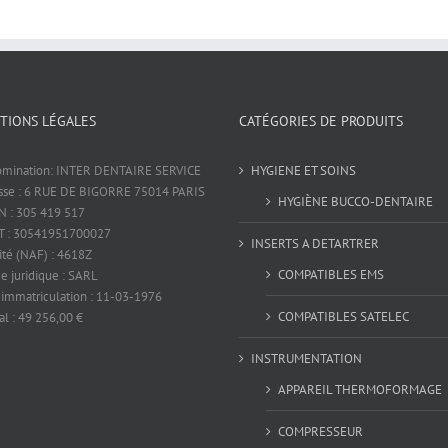
TIONS LÉGALES
CATÉGORIES DE PRODUITS
mination: INTER DENTAIRE SERVICE
HYGIENE ET SOINS
sse : 6 RUE DE BIGORRE 75014 PARIS
HYGIÈNE BUCCO-DENTAIRE
N : 305 419 517
T : 30541951700027
INSERTS A DETARTRER
ité (NAF) : 4618Z
COMPATIBLES EMS
e juridique : SARL
 immatriculation : 11-03-1976
COMPATIBLES SATELEC
al : 49 256,00 €
INSTRUMENTATION
APPAREIL THERMOFORMAGE
COMPRESSEUR